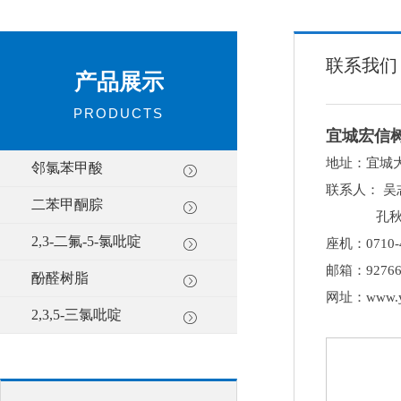
联系我们
产品展示
PRODUCTS
宜城宏信
地址：宜城
邻氯苯甲酸
联系人： 吴志勇
二苯甲酮腙
孔秋顺 150
2,3-二氟-5-氯吡啶
座机：0710-4
邮箱：
9276
酚醛树脂
网址：
www.
2,3,5-三氯吡啶